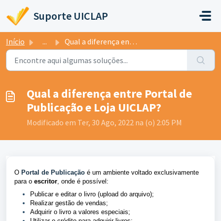
Ir para o conteúdo principal
Suporte UICLAP
Início
...
Qual a diferença entre Portal de Publicação e Loja UICLAP?
Qual a diferença entre Portal de
Publicação e Loja UICLAP?
Modificado em Ter, 30 Ago, 2022 na (o) 2:05 PM
O 
Portal de Publicação
 é um ambiente voltado exclusivamente 
para o 
escritor
, onde é possível:
Publicar e editar o livro (upload do arquivo); 
Realizar gestão de vendas; 
Adquirir o livro a valores especiais;
Utilizar o crédito para adquirir livros;