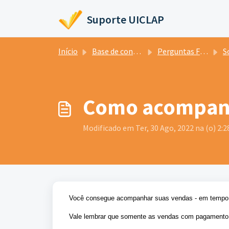
Ir para o conteúdo principal
Suporte UICLAP
Início
Base de conhecimento
Perguntas Frequentes
So
Como acompan
Modificado em Ter, 30 Ago, 2022 na (o) 2:
Você consegue acompanhar suas vendas - em tempo r
Vale lembrar que somente as vendas com pagamento c