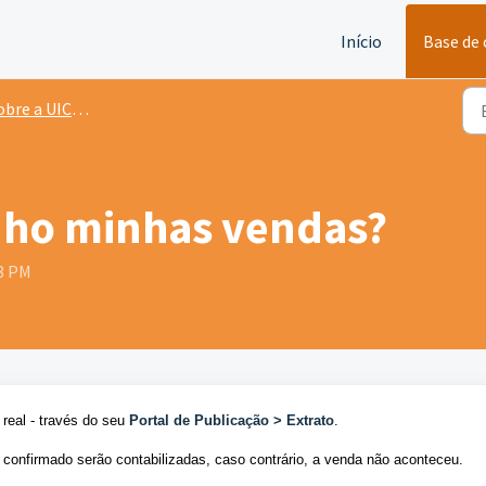
Início
Base de
bre a UICLAP
ho minhas vendas?
28 PM
eal - través do seu 
Portal de Publicação > Extrato
. 
onfirmado serão contabilizadas, caso contrário, a venda não aconteceu. 