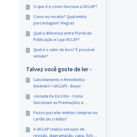
O que é e como funciona a UICLAP?
Como eu recebo? Qual minha
porcentagem? Regras
Qual a diferença entre Portal de
Publicação e Loja UICLAP?
Qual é o valor do livro? É possível
simular?
Talvez você goste de ler -
Cancelamento e Reembolso
(Hotmart + UICLAP) - Buyer
Jornada Do Escritor - Como
funcionam as Premiações e
Conquistas?
Posso parcelar minhas compras no
cartão do crédito?
A UICLAP realiza serviços de
revisão, diagramação, capa, ficha