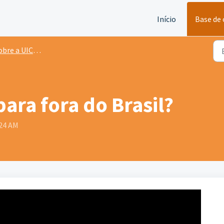
Início
Base de
bre a UICLAP
ara fora do Brasil?
:24 AM