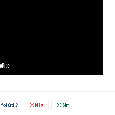
foi útil?
Não
Sim