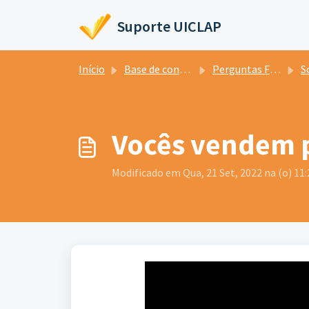
Ir para o conteúdo principal
Suporte UICLAP
Início
Base de conhecimento
Perguntas Frequentes
So
Vocês vendem p
Modificado em Qua, 21 Set, 2022 na (o) 11